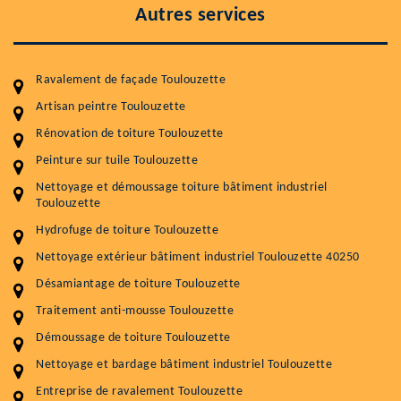
Autres services
Ravalement de façade Toulouzette
Artisan peintre Toulouzette
Rénovation de toiture Toulouzette
Peinture sur tuile Toulouzette
Entretenir votre toiture, c'est préserver sa
Nettoyage et démoussage toiture bâtiment industriel
durabilité
Toulouzette
Plus de 15 ans d'expérience en couverture et facade
Hydrofuge de toiture Toulouzette
Nettoyage extérieur bâtiment industriel Toulouzette 40250
Service
Prix au m²
Désamiantage de toiture Toulouzette
Nettoyageb toiture
4 € / m²
Traitement anti-mousse Toulouzette
Démoussage toiture
9 € / m²
Démoussage de toiture Toulouzette
Nettoyage et bardage bâtiment industriel Toulouzette
Traitement hydrofuge toiture
9 € / m²
Entreprise de ravalement Toulouzette