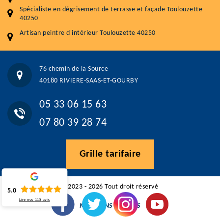
5.0
(118avis)
Spécialiste en dégrisement de terrasse et façade Toulouzette
Artisant local recommander
40250
Matériaux de qualité
Artisan peintre d'intérieur Toulouzette 40250
Professionnalisme et réactivité
05 33 06 15 63
07 80 39 28 74
76 chemin de la Source
76 chemin de la Source 40180 RIVIERE-SAAS-ET-GOURBY
40180 RIVIERE-SAAS-ET-GOURBY
Vos données sont protégées
Réponse en moins de 24h
05 33 06 15 63
07 80 39 28 74
Grille tarifaire
©2023 - 2026 Tout droit réservé
5.0
Lire nos
118
avis
MENTIONS LÉGALES