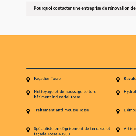
Pourquoi contacter une entreprise de rénovation de 
Façadier Tosse
Ravale
Nettoyage et démoussage toiture
Hydrof
bâtiment industriel Tosse
Traitement anti-mousse Tosse
Démous
Spécialiste en dégrisement de terrasse et
Artisa
façade Tosse 40230