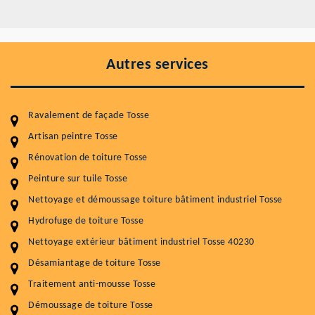
Autres services
Ravalement de façade Tosse
Artisan peintre Tosse
Rénovation de toiture Tosse
Entretenir votre toiture, c'est préserver sa
durabilité
Peinture sur tuile Tosse
Nettoyage et démoussage toiture bâtiment industriel Tosse
Plus de 15 ans d'expérience en couverture et facade
Hydrofuge de toiture Tosse
Service
Prix au m²
Nettoyage extérieur bâtiment industriel Tosse 40230
Nettoyageb toiture
4 € / m²
Désamiantage de toiture Tosse
Traitement anti-mousse Tosse
Démoussage toiture
9 € / m²
Démoussage de toiture Tosse