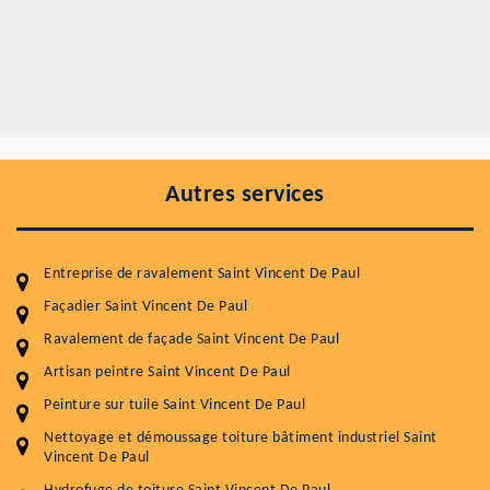
Autres services
Entreprise de ravalement Saint Vincent De Paul
Façadier Saint Vincent De Paul
Ravalement de façade Saint Vincent De Paul
Artisan peintre Saint Vincent De Paul
Entretenir votre toiture, c'est préserver sa
Peinture sur tuile Saint Vincent De Paul
durabilité
Nettoyage et démoussage toiture bâtiment industriel Saint
Vincent De Paul
Plus de 15 ans d'expérience en couverture et facade