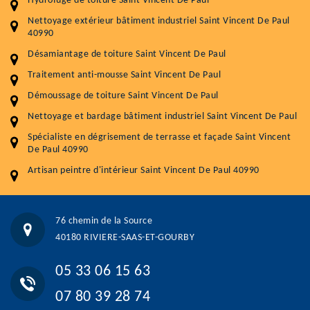
Hydrofuge de toiture Saint Vincent De Paul
Service
Prix au m²
Nettoyage extérieur bâtiment industriel Saint Vincent De Paul
40990
Nettoyageb toiture
4 € / m²
Désamiantage de toiture Saint Vincent De Paul
Démoussage toiture
9 € / m²
Traitement anti-mousse Saint Vincent De Paul
Démoussage de toiture Saint Vincent De Paul
Traitement hydrofuge toiture
9 € / m²
Nettoyage et bardage bâtiment industriel Saint Vincent De Paul
5.0
(118avis)
Spécialiste en dégrisement de terrasse et façade Saint Vincent
Artisant local recommander
De Paul 40990
Matériaux de qualité
Artisan peintre d'intérieur Saint Vincent De Paul 40990
Professionnalisme et réactivité
05 33 06 15 63
07 80 39 28 74
76 chemin de la Source
76 chemin de la Source 40180 RIVIERE-SAAS-ET-GOURBY
40180 RIVIERE-SAAS-ET-GOURBY
Vos données sont protégées
Réponse en moins de 24h
05 33 06 15 63
07 80 39 28 74