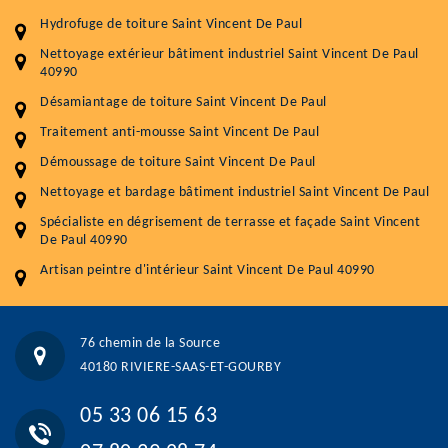
Plus de 15 ans d'expérience en couverture et facade
Hydrofuge de toiture Saint Vincent De Paul
Service
Prix au m²
Nettoyage extérieur bâtiment industriel Saint Vincent De Paul
40990
Nettoyageb toiture
4 € / m²
Désamiantage de toiture Saint Vincent De Paul
Démoussage toiture
9 € / m²
Traitement anti-mousse Saint Vincent De Paul
Démoussage de toiture Saint Vincent De Paul
Traitement hydrofuge toiture
9 € / m²
Nettoyage et bardage bâtiment industriel Saint Vincent De Paul
5.0
(118avis)
Spécialiste en dégrisement de terrasse et façade Saint Vincent
Artisant local recommander
De Paul 40990
Matériaux de qualité
Artisan peintre d'intérieur Saint Vincent De Paul 40990
Professionnalisme et réactivité
05 33 06 15 63
07 80 39 28 74
76 chemin de la Source
76 chemin de la Source 40180 RIVIERE-SAAS-ET-GOURBY
40180 RIVIERE-SAAS-ET-GOURBY
Vos données sont protégées
Réponse en moins de 24h
05 33 06 15 63