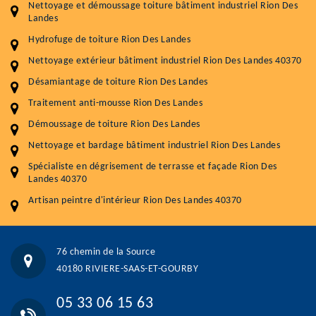
Nettoyage et démoussage toiture bâtiment industriel Rion Des
Plus de 15 ans d'expérience en couverture et facade
Landes
Hydrofuge de toiture Rion Des Landes
Service
Prix au m²
Nettoyage extérieur bâtiment industriel Rion Des Landes 40370
Nettoyageb toiture
4 € / m²
Désamiantage de toiture Rion Des Landes
Démoussage toiture
9 € / m²
Traitement anti-mousse Rion Des Landes
Démoussage de toiture Rion Des Landes
Traitement hydrofuge toiture
9 € / m²
Nettoyage et bardage bâtiment industriel Rion Des Landes
5.0
(118avis)
Spécialiste en dégrisement de terrasse et façade Rion Des
Artisant local recommander
Landes 40370
Matériaux de qualité
Artisan peintre d'intérieur Rion Des Landes 40370
Professionnalisme et réactivité
05 33 06 15 63
07 80 39 28 74
76 chemin de la Source
76 chemin de la Source 40180 RIVIERE-SAAS-ET-GOURBY
40180 RIVIERE-SAAS-ET-GOURBY
Vos données sont protégées
Réponse en moins de 24h
05 33 06 15 63