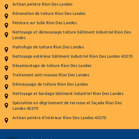
Artisan peintre Rion Des Landes
Rénovation de toiture Rion Des Landes
Entretenir votre toiture, c'est préserver sa
Peinture sur tuile Rion Des Landes
durabilité
Nettoyage et démoussage toiture bâtiment industriel Rion Des
Plus de 15 ans d'expérience en couverture et facade
Landes
Hydrofuge de toiture Rion Des Landes
Service
Prix au m²
Nettoyage extérieur bâtiment industriel Rion Des Landes 40370
Nettoyageb toiture
4 € / m²
Désamiantage de toiture Rion Des Landes
Démoussage toiture
9 € / m²
Traitement anti-mousse Rion Des Landes
Démoussage de toiture Rion Des Landes
Traitement hydrofuge toiture
9 € / m²
Nettoyage et bardage bâtiment industriel Rion Des Landes
5.0
(118avis)
Spécialiste en dégrisement de terrasse et façade Rion Des
Artisant local recommander
Landes 40370
Matériaux de qualité
Artisan peintre d'intérieur Rion Des Landes 40370
Professionnalisme et réactivité
05 33 06 15 63
07 80 39 28 74