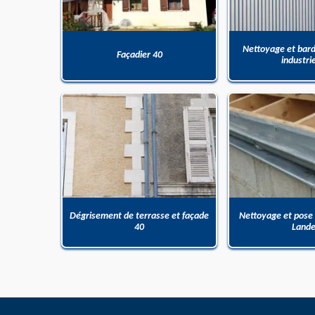
Nettoyage et bar
Façadier 40
industri
Dégrisement de terrasse et façade
Nettoyage et pose
40
Land