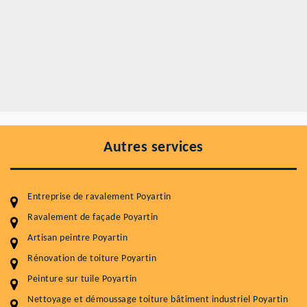
Autres services
Entreprise de ravalement Poyartin
Ravalement de façade Poyartin
Artisan peintre Poyartin
Entretenir votre toiture, c'est préserver sa
durabilité
Rénovation de toiture Poyartin
Peinture sur tuile Poyartin
Plus de 15 ans d'expérience en couverture et facade
Nettoyage et démoussage toiture bâtiment industriel Poyartin