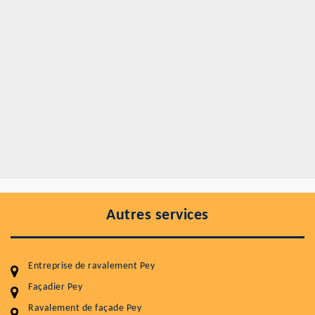
Autres services
Entreprise de ravalement Pey
Façadier Pey
Ravalement de façade Pey
Entretenir votre toiture, c'est préserver sa