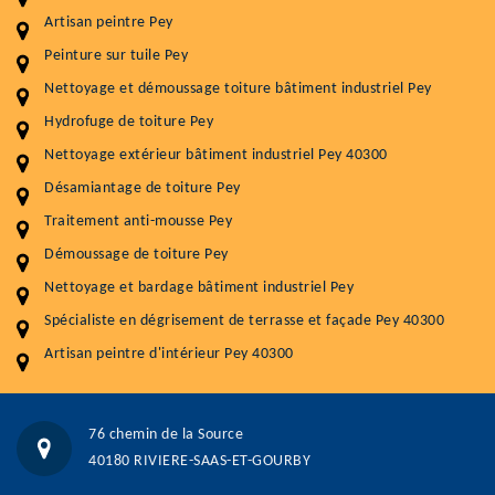
durabilité
Artisan peintre Pey
Peinture sur tuile Pey
Plus de 15 ans d'expérience en couverture et facade
Nettoyage et démoussage toiture bâtiment industriel Pey
Service
Prix au m²
Hydrofuge de toiture Pey
Nettoyageb toiture
4 € / m²
Nettoyage extérieur bâtiment industriel Pey 40300
Désamiantage de toiture Pey
Démoussage toiture
9 € / m²
Traitement anti-mousse Pey
Traitement hydrofuge toiture
9 € / m²
Démoussage de toiture Pey
5.0
(118avis)
Nettoyage et bardage bâtiment industriel Pey
Artisant local recommander
Spécialiste en dégrisement de terrasse et façade Pey 40300
Matériaux de qualité
Artisan peintre d'intérieur Pey 40300
Professionnalisme et réactivité
05 33 06 15 63
07 80 39 28 74
76 chemin de la Source
76 chemin de la Source 40180 RIVIERE-SAAS-ET-GOURBY
40180 RIVIERE-SAAS-ET-GOURBY
Vos données sont protégées
Réponse en moins de 24h