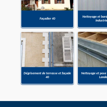
Nettoyage et bar
Façadier 40
industri
Dégrisement de terrasse et façade
Nettoyage et pose
40
Land