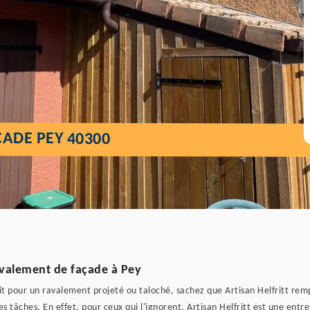
ADE PEY 40300
ravalement de façade à Pey
it pour un ravalement projeté ou taloché, sachez que Artisan Helfritt rempl
tâches. En effet, pour ceux qui l'ignorent, Artisan Helfritt est une entre