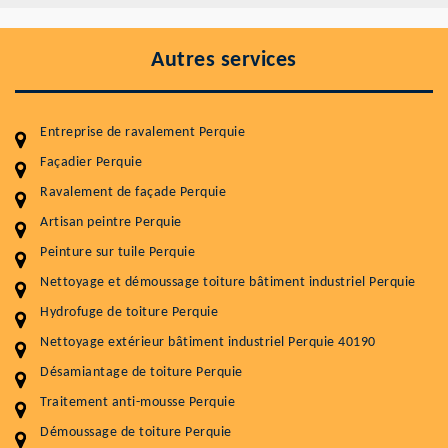
Autres services
Entreprise de ravalement Perquie
Façadier Perquie
Ravalement de façade Perquie
Entretenir votre toiture, c'est préserver sa
durabilité
Artisan peintre Perquie
Peinture sur tuile Perquie
Plus de 15 ans d'expérience en couverture et facade
Nettoyage et démoussage toiture bâtiment industriel Perquie
Service
Prix au m²
Hydrofuge de toiture Perquie
Nettoyageb toiture
4 € / m²
Nettoyage extérieur bâtiment industriel Perquie 40190
Désamiantage de toiture Perquie
Démoussage toiture
9 € / m²
Traitement anti-mousse Perquie
Traitement hydrofuge toiture
9 € / m²
Démoussage de toiture Perquie