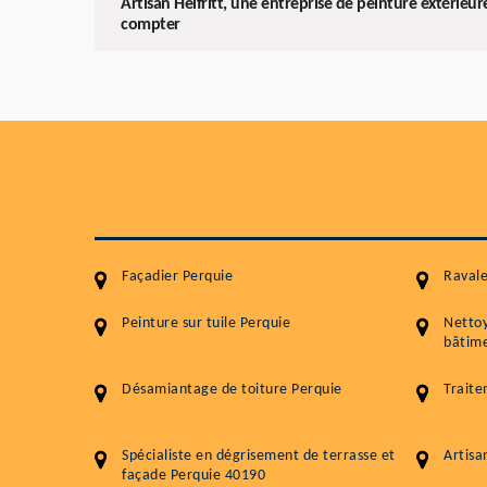
Artisan Helfritt, une entreprise de peinture extérieu
compter
Façadier Perquie
Raval
Peinture sur tuile Perquie
Netto
bâtime
Désamiantage de toiture Perquie
Traite
Spécialiste en dégrisement de terrasse et
Artisa
façade Perquie 40190