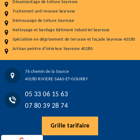
Désamiantage de toiture Seyresse
Démoussage toiture
9 € / m²
Traitement anti-mousse Seyresse
Traitement hydrofuge toiture
9 € / m²
Démoussage de toiture Seyresse
5.0
(118avis)
Nettoyage et bardage bâtiment industriel Seyresse
Artisant local recommander
Spécialiste en dégrisement de terrasse et façade Seyresse 40180
Matériaux de qualité
Artisan peintre d'intérieur Seyresse 40180
Professionnalisme et réactivité
05 33 06 15 63
07 80 39 28 74
76 chemin de la Source
76 chemin de la Source 40180 RIVIERE-SAAS-ET-GOURBY
40180 RIVIERE-SAAS-ET-GOURBY
Vos données sont protégées
Réponse en moins de 24h
05 33 06 15 63
07 80 39 28 74
Grille tarifaire