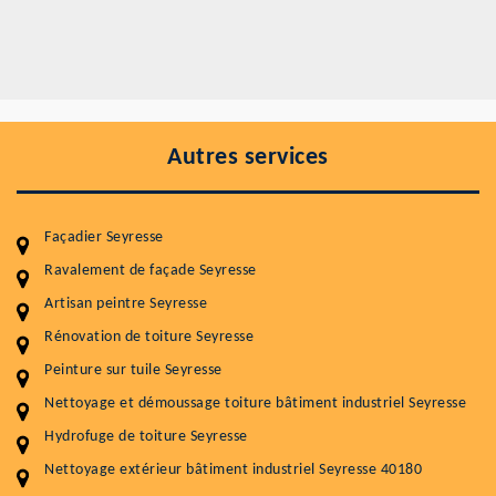
Autres services
Façadier Seyresse
Ravalement de façade Seyresse
Artisan peintre Seyresse
Entretenir votre toiture, c'est préserver sa
durabilité
Rénovation de toiture Seyresse
Peinture sur tuile Seyresse
Plus de 15 ans d'expérience en couverture et facade
Nettoyage et démoussage toiture bâtiment industriel Seyresse
Service
Prix au m²
Hydrofuge de toiture Seyresse
Nettoyageb toiture
4 € / m²
Nettoyage extérieur bâtiment industriel Seyresse 40180