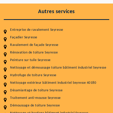
Autres services
Entreprise de ravalement Seyresse
Façadier Seyresse
Ravalement de façade Seyresse
Entretenir votre toiture, c'est préserver sa
durabilité
Rénovation de toiture Seyresse
Peinture sur tuile Seyresse
Plus de 15 ans d'expérience en couverture et facade
Nettoyage et démoussage toiture bâtiment industriel Seyresse
Service
Prix au m²
Hydrofuge de toiture Seyresse
Nettoyageb toiture
4 € / m²
Nettoyage extérieur bâtiment industriel Seyresse 40180
Désamiantage de toiture Seyresse
Démoussage toiture
9 € / m²
Traitement anti-mousse Seyresse
Traitement hydrofuge toiture
9 € / m²
Démoussage de toiture Seyresse
5.0
(118avis)