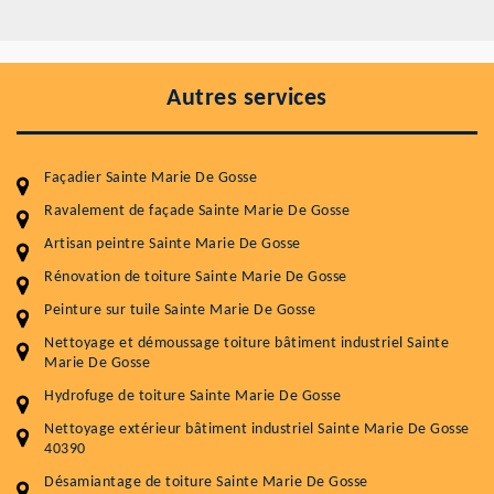
Autres services
Façadier Sainte Marie De Gosse
Ravalement de façade Sainte Marie De Gosse
Artisan peintre Sainte Marie De Gosse
Rénovation de toiture Sainte Marie De Gosse
Peinture sur tuile Sainte Marie De Gosse
Entretenir votre toiture, c'est préserver sa
Nettoyage et démoussage toiture bâtiment industriel Sainte
durabilité
Marie De Gosse
Plus de 15 ans d'expérience en couverture et facade
Hydrofuge de toiture Sainte Marie De Gosse
Nettoyage extérieur bâtiment industriel Sainte Marie De Gosse
Service
Prix au m²
40390
Désamiantage de toiture Sainte Marie De Gosse
Nettoyageb toiture
4 € / m²