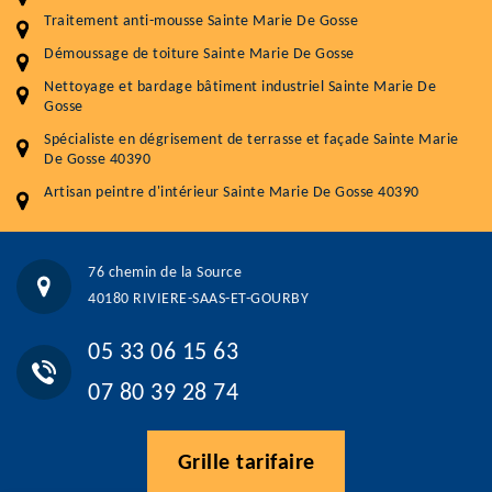
Traitement anti-mousse Sainte Marie De Gosse
Démoussage toiture
9 € / m²
Démoussage de toiture Sainte Marie De Gosse
Traitement hydrofuge toiture
9 € / m²
Nettoyage et bardage bâtiment industriel Sainte Marie De
Gosse
5.0
(118avis)
Spécialiste en dégrisement de terrasse et façade Sainte Marie
Artisant local recommander
De Gosse 40390
Matériaux de qualité
Artisan peintre d'intérieur Sainte Marie De Gosse 40390
Professionnalisme et réactivité
05 33 06 15 63
07 80 39 28 74
76 chemin de la Source
76 chemin de la Source 40180 RIVIERE-SAAS-ET-GOURBY
40180 RIVIERE-SAAS-ET-GOURBY
Vos données sont protégées
Réponse en moins de 24h
05 33 06 15 63
07 80 39 28 74
Grille tarifaire