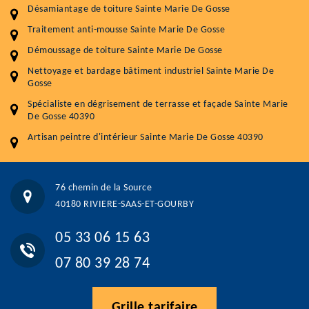
Désamiantage de toiture Sainte Marie De Gosse
Nettoyageb toiture
4 € / m²
Traitement anti-mousse Sainte Marie De Gosse
Démoussage toiture
9 € / m²
Démoussage de toiture Sainte Marie De Gosse
Traitement hydrofuge toiture
9 € / m²
Nettoyage et bardage bâtiment industriel Sainte Marie De
Gosse
5.0
(118avis)
Spécialiste en dégrisement de terrasse et façade Sainte Marie
Artisant local recommander
De Gosse 40390
Matériaux de qualité
Artisan peintre d'intérieur Sainte Marie De Gosse 40390
Professionnalisme et réactivité
05 33 06 15 63
07 80 39 28 74
76 chemin de la Source
76 chemin de la Source 40180 RIVIERE-SAAS-ET-GOURBY
40180 RIVIERE-SAAS-ET-GOURBY
Vos données sont protégées
Réponse en moins de 24h
05 33 06 15 63
07 80 39 28 74
Grille tarifaire