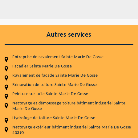
Autres services
Entreprise de ravalement Sainte Marie De Gosse
Façadier Sainte Marie De Gosse
Ravalement de façade Sainte Marie De Gosse
Rénovation de toiture Sainte Marie De Gosse
Peinture sur tuile Sainte Marie De Gosse
Entretenir votre toiture, c'est préserver sa
Nettoyage et démoussage toiture bâtiment industriel Sainte
durabilité
Marie De Gosse
Plus de 15 ans d'expérience en couverture et facade
Hydrofuge de toiture Sainte Marie De Gosse
Nettoyage extérieur bâtiment industriel Sainte Marie De Gosse
Service
Prix au m²
40390