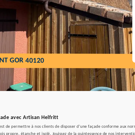
NT GOR 40120
ade avec Artisan Helfritt
st de permettre à nos clients de disposer d’une façade conforme aux norme
ois propre, étanche et isolé. Jouissez de la quintessence de nos interven