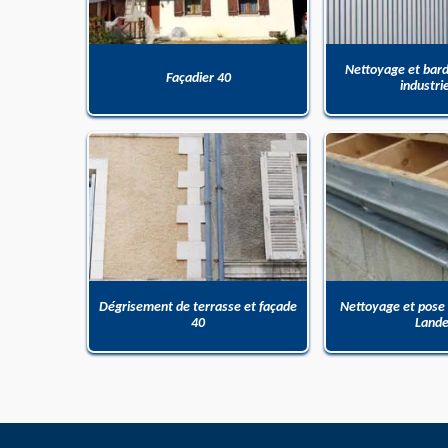
Nettoyage et bar
Façadier 40
industri
Dégrisement de terrasse et façade
Nettoyage et pose
40
Land