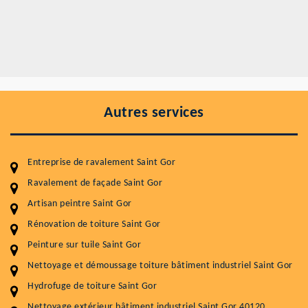
Autres services
Entreprise de ravalement Saint Gor
Ravalement de façade Saint Gor
Artisan peintre Saint Gor
Entretenir votre toiture, c'est préserver sa
Rénovation de toiture Saint Gor
durabilité
Peinture sur tuile Saint Gor
Plus de 15 ans d'expérience en couverture et facade
Nettoyage et démoussage toiture bâtiment industriel Saint Gor
Hydrofuge de toiture Saint Gor
Service
Prix au m²
Nettoyage extérieur bâtiment industriel Saint Gor 40120