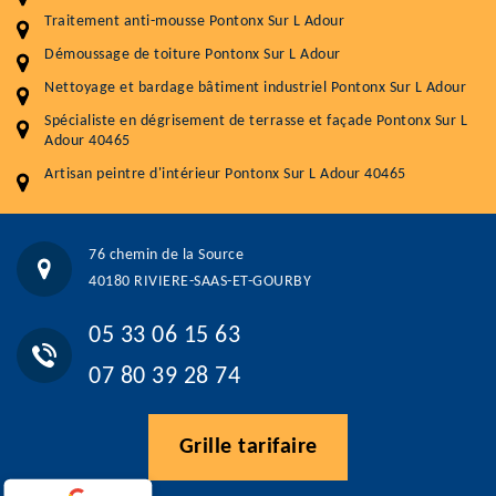
Démoussage toiture
9 € / m²
Traitement anti-mousse Pontonx Sur L Adour
Démoussage de toiture Pontonx Sur L Adour
Traitement hydrofuge toiture
9 € / m²
Nettoyage et bardage bâtiment industriel Pontonx Sur L Adour
5.0
(118avis)
Spécialiste en dégrisement de terrasse et façade Pontonx Sur L
Artisant local recommander
Adour 40465
Matériaux de qualité
Artisan peintre d'intérieur Pontonx Sur L Adour 40465
Professionnalisme et réactivité
05 33 06 15 63
07 80 39 28 74
76 chemin de la Source
76 chemin de la Source 40180 RIVIERE-SAAS-ET-GOURBY
40180 RIVIERE-SAAS-ET-GOURBY
Vos données sont protégées
Réponse en moins de 24h
05 33 06 15 63
07 80 39 28 74
Grille tarifaire