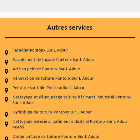
Autres services
Façadier Pontonx Sur L Adour
Ravalement de façade Pontonx Sur L Adour
Artisan peintre Pontonx Sur L Adour
Rénovation de toiture Pontonx Sur L Adour
Entretenir votre toiture, c'est préserver sa
Peinture sur tuile Pontonx Sur L Adour
durabilité
Nettoyage et démoussage toiture bâtiment industriel Pontonx
Sur L Adour
Plus de 15 ans d'expérience en couverture et facade
Hydrofuge de toiture Pontonx Sur L Adour
Service
Prix au m²
Nettoyage extérieur bâtiment industriel Pontonx Sur L Adour
40465
Nettoyageb toiture
4 € / m²
Désamiantage de toiture Pontonx Sur L Adour