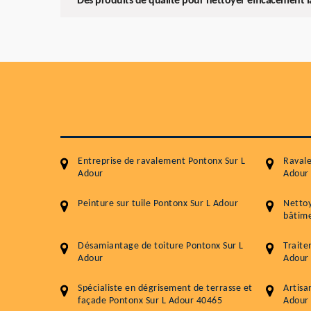
Des produits de qualité pour nettoyer efficacement l
Entreprise de ravalement Pontonx Sur L
Ravale
Adour
Adour
Peinture sur tuile Pontonx Sur L Adour
Netto
bâtime
Désamiantage de toiture Pontonx Sur L
Traite
Adour
Adour
Spécialiste en dégrisement de terrasse et
Artisa
façade Pontonx Sur L Adour 40465
Adour