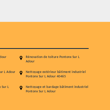
Service
Nettoyageb toiture
Démoussage toiture
Traitement hydrofuge toiture
5.0
(118avis)
Artisant local recommander
Adour
Rénovation de toiture Pontonx Sur L
Matériaux de qualité
Adour
Professionnalisme et réactivité
ur L Adour
Nettoyage extérieur bâtiment industriel
Pontonx Sur L Adour 40465
05 33 06 15 63
07 80 39 
76 chemin de la Source 40180 RIVIERE
 Sur L
Nettoyage et bardage bâtiment industriel
Pontonx Sur L Adour
GOURBY
Vos données sont protégées
Réponse en 