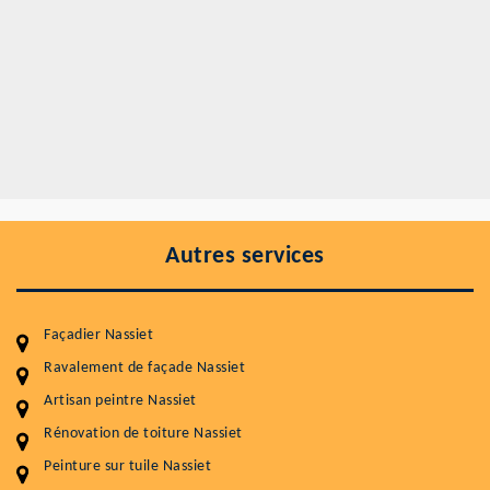
Autres services
Façadier Nassiet
Ravalement de façade Nassiet
Artisan peintre Nassiet
Entretenir votre toiture, c'est préserver sa
durabilité
Rénovation de toiture Nassiet
Peinture sur tuile Nassiet
Plus de 15 ans d'expérience en couverture et facade