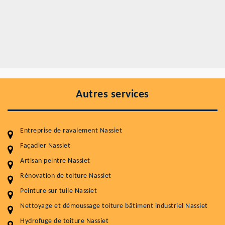
Autres services
Entreprise de ravalement Nassiet
Façadier Nassiet
Artisan peintre Nassiet
Entretenir votre toiture, c'est préserver sa
durabilité
Rénovation de toiture Nassiet
Peinture sur tuile Nassiet
Plus de 15 ans d'expérience en couverture et facade
Nettoyage et démoussage toiture bâtiment industriel Nassiet
Service
Prix au m²
Hydrofuge de toiture Nassiet