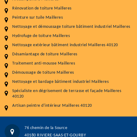
Entretenir votre toiture, c'est préserver sa
Rénovation de toiture Mailleres
durabilité
Peinture sur tuile Mailleres
Plus de 15 ans d'expérience en couverture et facade
Nettoyage et démoussage toiture bâtiment industriel Mailleres
Hydrofuge de toiture Mailleres
Service
Prix au m²
Nettoyage extérieur bâtiment industriel Mailleres 40120
Nettoyageb toiture
4 € / m²
Désamiantage de toiture Mailleres
Démoussage toiture
9 € / m²
Traitement anti-mousse Mailleres
Démoussage de toiture Mailleres
Traitement hydrofuge toiture
9 € / m²
Nettoyage et bardage bâtiment industriel Mailleres
5.0
(118avis)
Spécialiste en dégrisement de terrasse et façade Mailleres
Artisant local recommander
40120
Matériaux de qualité
Artisan peintre d'intérieur Mailleres 40120
Professionnalisme et réactivité
05 33 06 15 63
07 80 39 28 74
76 chemin de la Source
76 chemin de la Source 40180 RIVIERE-SAAS-ET-GOURBY
40180 RIVIERE-SAAS-ET-GOURBY