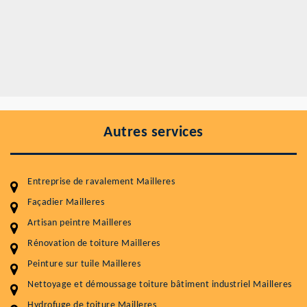
Autres services
Entreprise de ravalement Mailleres
Façadier Mailleres
Artisan peintre Mailleres
Entretenir votre toiture, c'est préserver sa
Rénovation de toiture Mailleres
durabilité
Peinture sur tuile Mailleres
Plus de 15 ans d'expérience en couverture et facade
Nettoyage et démoussage toiture bâtiment industriel Mailleres
Hydrofuge de toiture Mailleres