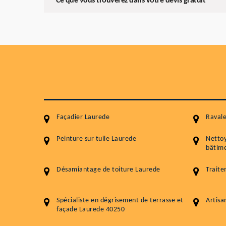
Ce que vous trouverez dans votre devis gratuit
Façadier Laurede
Raval
Peinture sur tuile Laurede
Netto
bâtime
Désamiantage de toiture Laurede
Traite
Spécialiste en dégrisement de terrasse et
Artisa
façade Laurede 40250