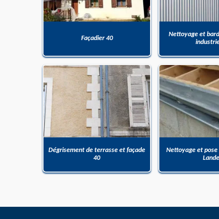
Nettoyage et bar
Façadier 40
industri
Dégrisement de terrasse et façade
Nettoyage et pose
40
Land