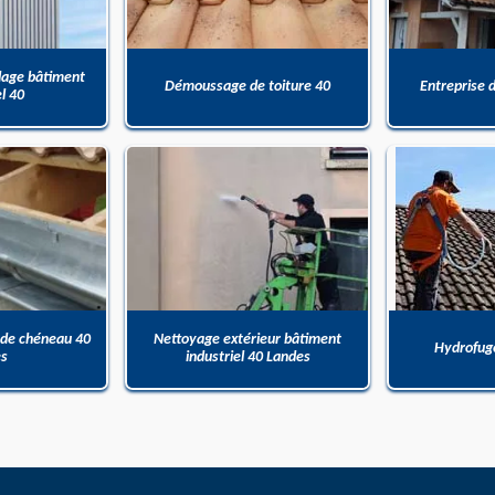
dage bâtiment
Démoussage de toiture 40
Entreprise 
el 40
 de chéneau 40
Nettoyage extérieur bâtiment
Hydrofuge
es
industriel 40 Landes