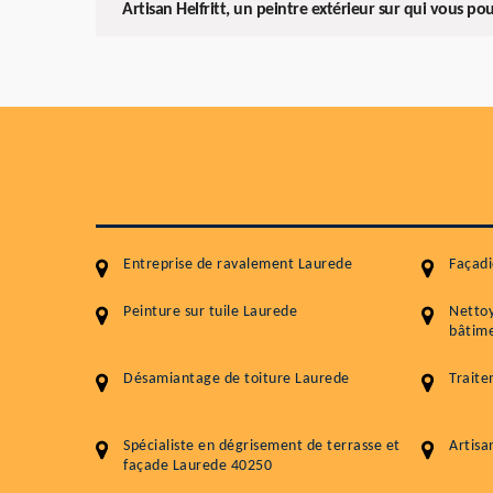
Artisan Helfritt, un peintre extérieur sur qui vous p
Entreprise de ravalement Laurede
Façadi
Peinture sur tuile Laurede
Netto
bâtime
Désamiantage de toiture Laurede
Traite
Spécialiste en dégrisement de terrasse et
Artisa
façade Laurede 40250