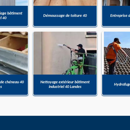
dage bâtiment
Démoussage de toiture 40
Entreprise 
el 40
 de chéneau 40
Nettoyage extérieur bâtiment
Hydrofuge
es
industriel 40 Landes