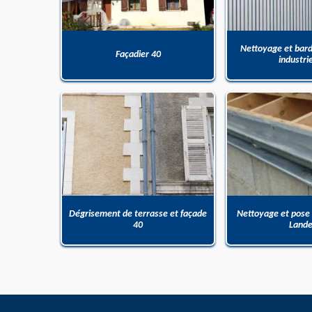
Nettoyage et bar
Façadier 40
industri
Dégrisement de terrasse et façade
Nettoyage et pose
40
Land