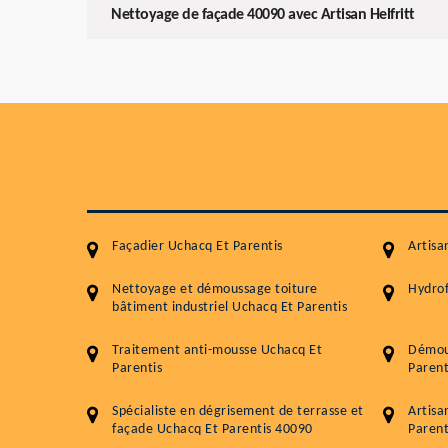
Nettoyage de façade 40090 avec Artisan Helfritt
Façadier Uchacq Et Parentis
Artisa
Nettoyage et démoussage toiture
Hydrof
bâtiment industriel Uchacq Et Parentis
Traitement anti-mousse Uchacq Et
Démou
Parentis
Parent
Spécialiste en dégrisement de terrasse et
Artisa
façade Uchacq Et Parentis 40090
Parent