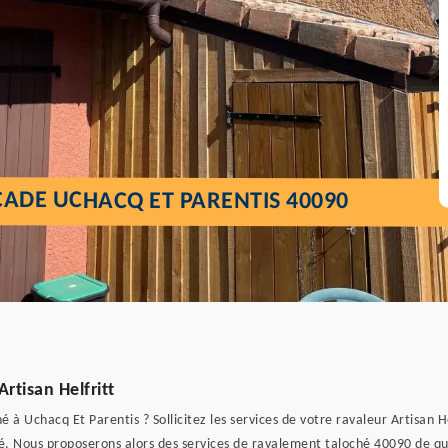
ADE UCHACQ ET PARENTIS 40090
rtisan Helfritt
 à Uchacq Et Parentis ? Sollicitez les services de votre ravaleur Artisan H
hé. Nous proposerons alors des services de ravalement taloché 40090 de qu