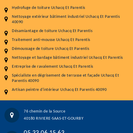
durabilité
Hydrofuge de toiture Uchacq Et Parentis
Plus de 15 ans d'expérience en couverture et facade
Nettoyage extérieur bâtiment industriel Uchacq Et Parentis
40090
Service
Prix au m²
Désamiantage de toiture Uchacq Et Parentis
Nettoyageb toiture
4 € / m²
Traitement anti-mousse Uchacq Et Parentis
Démoussage toiture
9 € / m²
Démoussage de toiture Uchacq Et Parentis
Nettoyage et bardage bâtiment industriel Uchacq Et Parentis
Traitement hydrofuge toiture
9 € / m²
Entreprise de ravalement Uchacq Et Parentis
5.0
(118avis)
Spécialiste en dégrisement de terrasse et façade Uchacq Et
Artisant local recommander
Parentis 40090
Matériaux de qualité
Artisan peintre d'intérieur Uchacq Et Parentis 40090
Professionnalisme et réactivité
05 33 06 15 63
07 80 39 28 74
76 chemin de la Source
76 chemin de la Source 40180 RIVIERE-SAAS-ET-GOURBY
40180 RIVIERE-SAAS-ET-GOURBY
Vos données sont protégées
Réponse en moins de 24h