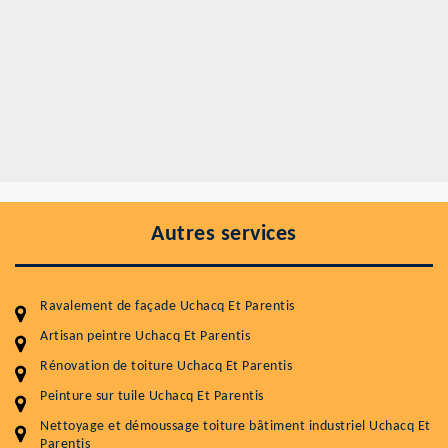
Autres services
Ravalement de façade Uchacq Et Parentis
Artisan peintre Uchacq Et Parentis
Rénovation de toiture Uchacq Et Parentis
Peinture sur tuile Uchacq Et Parentis
Entretenir votre toiture, c'est préserver sa
Nettoyage et démoussage toiture bâtiment industriel Uchacq Et
Parentis