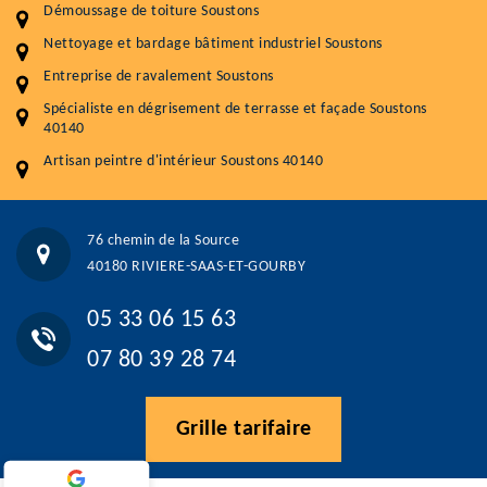
Démoussage toiture
9 € / m²
Démoussage de toiture Soustons
Nettoyage et bardage bâtiment industriel Soustons
Traitement hydrofuge toiture
9 € / m²
Entreprise de ravalement Soustons
5.0
(118avis)
Spécialiste en dégrisement de terrasse et façade Soustons
Artisant local recommander
40140
Matériaux de qualité
Artisan peintre d'intérieur Soustons 40140
Professionnalisme et réactivité
05 33 06 15 63
07 80 39 28 74
76 chemin de la Source
76 chemin de la Source 40180 RIVIERE-SAAS-ET-GOURBY
40180 RIVIERE-SAAS-ET-GOURBY
Vos données sont protégées
Réponse en moins de 24h
05 33 06 15 63
07 80 39 28 74
Grille tarifaire