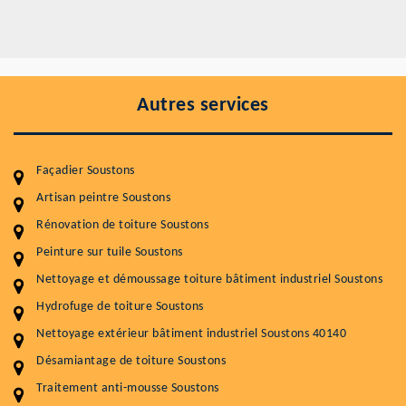
Autres services
Façadier Soustons
Artisan peintre Soustons
Rénovation de toiture Soustons
Entretenir votre toiture, c'est préserver sa
Peinture sur tuile Soustons
durabilité
Nettoyage et démoussage toiture bâtiment industriel Soustons
Plus de 15 ans d'expérience en couverture et facade
Hydrofuge de toiture Soustons
Nettoyage extérieur bâtiment industriel Soustons 40140
Service
Prix au m²
Désamiantage de toiture Soustons
Nettoyageb toiture
4 € / m²
Traitement anti-mousse Soustons