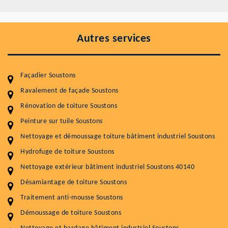
Autres services
Façadier Soustons
Ravalement de façade Soustons
Rénovation de toiture Soustons
Entretenir votre toiture, c'est préserver sa
Peinture sur tuile Soustons
durabilité
Nettoyage et démoussage toiture bâtiment industriel Soustons
Plus de 15 ans d'expérience en couverture et facade
Hydrofuge de toiture Soustons
Nettoyage extérieur bâtiment industriel Soustons 40140
Service
Prix au m²
Désamiantage de toiture Soustons
Nettoyageb toiture
4 € / m²
Traitement anti-mousse Soustons
Démoussage toiture
9 € / m²
Démoussage de toiture Soustons