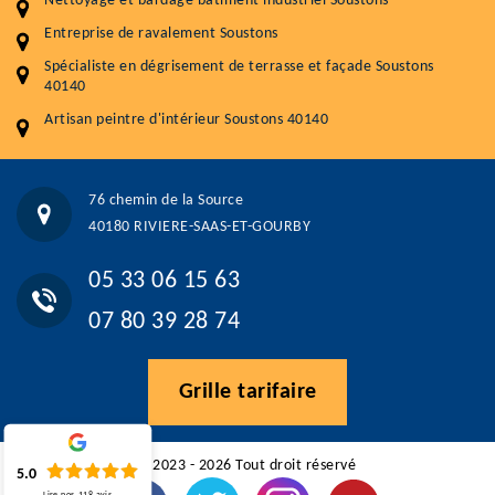
Nettoyage et bardage bâtiment industriel Soustons
Traitement hydrofuge toiture
9 € / m²
Entreprise de ravalement Soustons
5.0
(118avis)
Spécialiste en dégrisement de terrasse et façade Soustons
Artisant local recommander
40140
Matériaux de qualité
Artisan peintre d'intérieur Soustons 40140
Professionnalisme et réactivité
05 33 06 15 63
07 80 39 28 74
76 chemin de la Source
76 chemin de la Source 40180 RIVIERE-SAAS-ET-GOURBY
40180 RIVIERE-SAAS-ET-GOURBY
Vos données sont protégées
Réponse en moins de 24h
05 33 06 15 63
07 80 39 28 74
Grille tarifaire
©2023 - 2026 Tout droit réservé
5.0