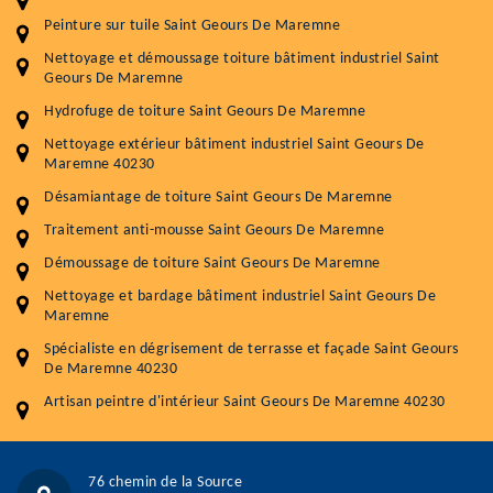
Peinture sur tuile Saint Geours De Maremne
Entretenir votre toiture, c'est préserver sa
Nettoyage et démoussage toiture bâtiment industriel Saint
durabilité
Geours De Maremne
Plus de 15 ans d'expérience en couverture et facade
Hydrofuge de toiture Saint Geours De Maremne
Nettoyage extérieur bâtiment industriel Saint Geours De
Service
Prix au m²
Maremne 40230
Désamiantage de toiture Saint Geours De Maremne
Nettoyageb toiture
4 € / m²
Traitement anti-mousse Saint Geours De Maremne
Démoussage toiture
9 € / m²
Démoussage de toiture Saint Geours De Maremne
Traitement hydrofuge toiture
9 € / m²
Nettoyage et bardage bâtiment industriel Saint Geours De
Maremne
5.0
(118avis)
Spécialiste en dégrisement de terrasse et façade Saint Geours
Artisant local recommander
De Maremne 40230
Matériaux de qualité
Artisan peintre d'intérieur Saint Geours De Maremne 40230
Professionnalisme et réactivité
05 33 06 15 63
07 80 39 28 74
76 chemin de la Source