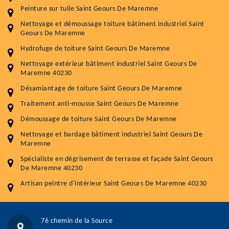
Peinture sur tuile Saint Geours De Maremne
Entretenir votre toiture, c'est préserver sa
Nettoyage et démoussage toiture bâtiment industriel Saint
durabilité
Geours De Maremne
Plus de 15 ans d'expérience en couverture et facade
Hydrofuge de toiture Saint Geours De Maremne
Nettoyage extérieur bâtiment industriel Saint Geours De
Service
Prix au m²
Maremne 40230
Désamiantage de toiture Saint Geours De Maremne
Nettoyageb toiture
4 € / m²
Traitement anti-mousse Saint Geours De Maremne
Démoussage toiture
9 € / m²
Démoussage de toiture Saint Geours De Maremne
Traitement hydrofuge toiture
9 € / m²
Nettoyage et bardage bâtiment industriel Saint Geours De
Maremne
5.0
(118avis)
Spécialiste en dégrisement de terrasse et façade Saint Geours
Artisant local recommander
De Maremne 40230
Matériaux de qualité
Artisan peintre d'intérieur Saint Geours De Maremne 40230
Professionnalisme et réactivité
05 33 06 15 63
07 80 39 28 74
76 chemin de la Source