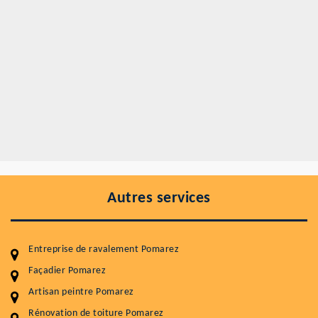
Autres services
Entreprise de ravalement Pomarez
Façadier Pomarez
Artisan peintre Pomarez
Entretenir votre toiture, c'est préserver sa
Rénovation de toiture Pomarez