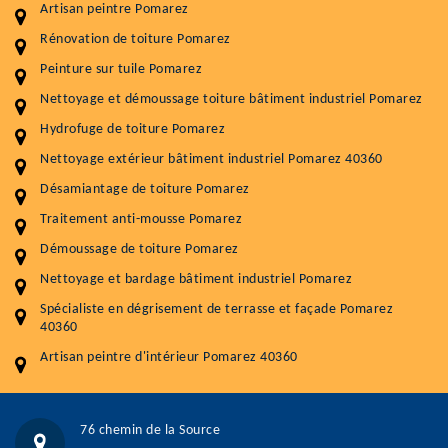
Artisan peintre Pomarez
Entretenir votre toiture, c'est préserver sa
Rénovation de toiture Pomarez
durabilité
Peinture sur tuile Pomarez
Plus de 15 ans d'expérience en couverture et facade
Nettoyage et démoussage toiture bâtiment industriel Pomarez
Hydrofuge de toiture Pomarez
Service
Prix au m²
Nettoyage extérieur bâtiment industriel Pomarez 40360
Nettoyageb toiture
4 € / m²
Désamiantage de toiture Pomarez
Démoussage toiture
9 € / m²
Traitement anti-mousse Pomarez
Démoussage de toiture Pomarez
Traitement hydrofuge toiture
9 € / m²
Nettoyage et bardage bâtiment industriel Pomarez
5.0
(118avis)
Spécialiste en dégrisement de terrasse et façade Pomarez
Artisant local recommander
40360
Matériaux de qualité
Artisan peintre d'intérieur Pomarez 40360
Professionnalisme et réactivité
05 33 06 15 63
07 80 39 28 74
76 chemin de la Source
76 chemin de la Source 40180 RIVIERE-SAAS-ET-GOURBY