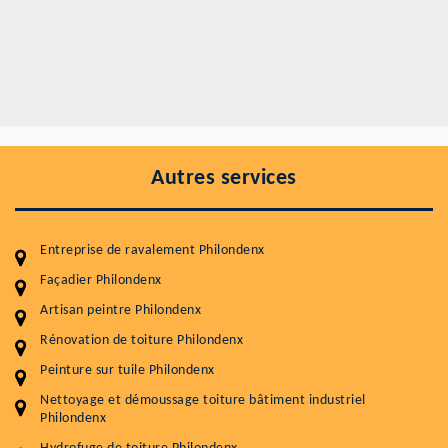
Autres services
Entreprise de ravalement Philondenx
Façadier Philondenx
Artisan peintre Philondenx
Rénovation de toiture Philondenx
Entretenir votre toiture, c'est préserver sa
Peinture sur tuile Philondenx
durabilité
Nettoyage et démoussage toiture bâtiment industriel
Plus de 15 ans d'expérience en couverture et facade
Philondenx