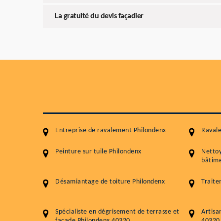
La gratuité du devis façadier
Entreprise de ravalement Philondenx
Raval
Peinture sur tuile Philondenx
Netto
bâtime
Désamiantage de toiture Philondenx
Traite
Spécialiste en dégrisement de terrasse et
Artisa
façade Philondenx 40320
40320