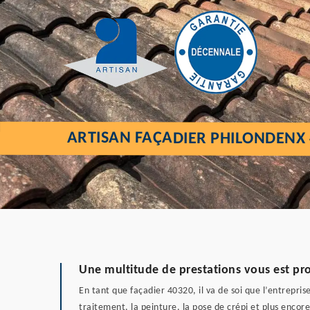
ARTISAN FAÇADIER PHILONDENX 
Une multitude de prestations vous est pro
En tant que façadier 40320, il va de soi que l’entrepris
traitement, la peinture, la pose de crépi et plus encore