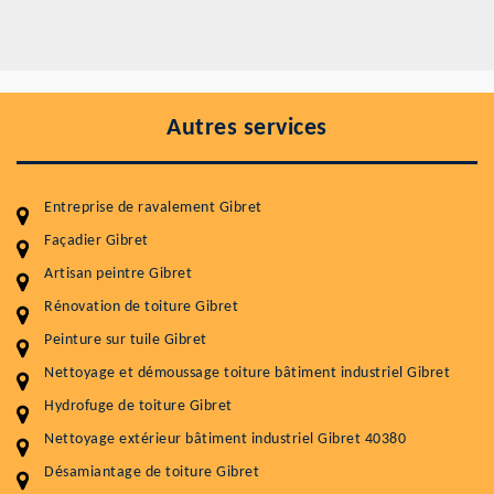
Autres services
Entreprise de ravalement Gibret
Façadier Gibret
Artisan peintre Gibret
Entretenir votre toiture, c'est préserver sa
durabilité
Rénovation de toiture Gibret
Peinture sur tuile Gibret
Plus de 15 ans d'expérience en couverture et facade
Nettoyage et démoussage toiture bâtiment industriel Gibret
Service
Prix au m²
Hydrofuge de toiture Gibret
Nettoyageb toiture
4 € / m²
Nettoyage extérieur bâtiment industriel Gibret 40380
Désamiantage de toiture Gibret
Démoussage toiture
9 € / m²