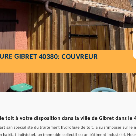
URE GIBRET 40380: COUVREUR
 toit à votre disposition dans la ville de Gibret dans le
t, artisan spécialiste du traitement hydrofuge de toit, a su s’imposer sur 
 habitat individuel, un immeuble collectif ou un bâtiment industriel. Nous 