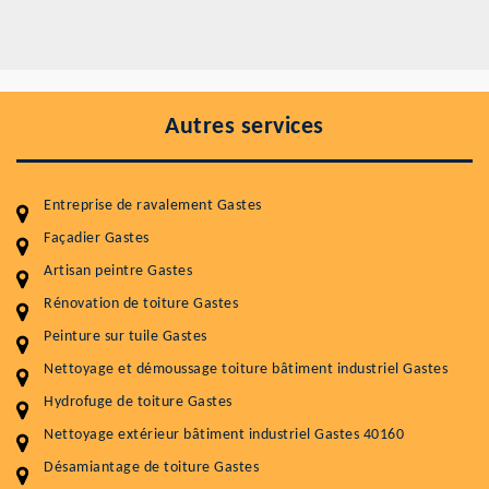
Autres services
Entreprise de ravalement Gastes
Façadier Gastes
Artisan peintre Gastes
Entretenir votre toiture, c'est préserver sa
durabilité
Rénovation de toiture Gastes
Peinture sur tuile Gastes
Plus de 15 ans d'expérience en couverture et facade
Nettoyage et démoussage toiture bâtiment industriel Gastes
Service
Prix au m²
Hydrofuge de toiture Gastes
Nettoyageb toiture
4 € / m²
Nettoyage extérieur bâtiment industriel Gastes 40160
Désamiantage de toiture Gastes
Démoussage toiture
9 € / m²