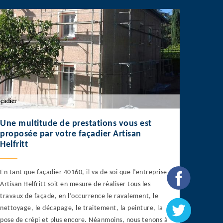
Une multitude de prestations vous est
proposée par votre façadier Artisan
Helfritt
En tant que façadier 40160, il va de soi que l’entreprise
Artisan Helfritt soit en mesure de réaliser tous les
travaux de façade, en l’occurrence le ravalement, le
nettoyage, le décapage, le traitement, la peinture, la
pose de crépi et plus encore. Néanmoins, nous tenons à