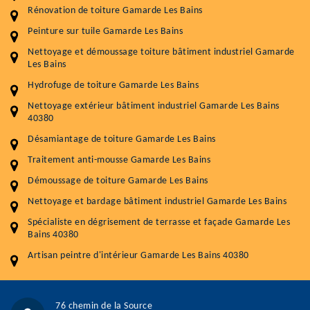
Rénovation de toiture Gamarde Les Bains
Entretenir votre toiture, c'est préserver sa
Peinture sur tuile Gamarde Les Bains
durabilité
Nettoyage et démoussage toiture bâtiment industriel Gamarde
Les Bains
Plus de 15 ans d'expérience en couverture et facade
Hydrofuge de toiture Gamarde Les Bains
Service
Prix au m²
Nettoyage extérieur bâtiment industriel Gamarde Les Bains
40380
Nettoyageb toiture
4 € / m²
Désamiantage de toiture Gamarde Les Bains
Démoussage toiture
9 € / m²
Traitement anti-mousse Gamarde Les Bains
Démoussage de toiture Gamarde Les Bains
Traitement hydrofuge toiture
9 € / m²
Nettoyage et bardage bâtiment industriel Gamarde Les Bains
5.0
(118avis)
Spécialiste en dégrisement de terrasse et façade Gamarde Les
Artisant local recommander
Bains 40380
Matériaux de qualité
Artisan peintre d'intérieur Gamarde Les Bains 40380
Professionnalisme et réactivité
05 33 06 15 63
07 80 39 28 74
76 chemin de la Source