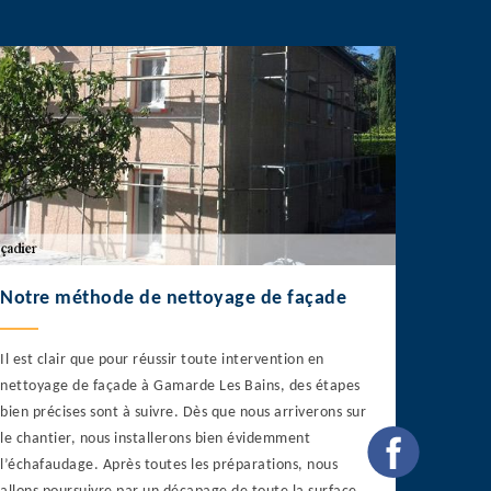
Notre méthode de nettoyage de façade
Il est clair que pour réussir toute intervention en
nettoyage de façade à Gamarde Les Bains, des étapes
bien précises sont à suivre. Dès que nous arriverons sur
le chantier, nous installerons bien évidemment
l’échafaudage. Après toutes les préparations, nous