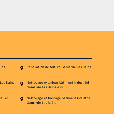
Plus de 15 ans d'expérience en couverture
Service
Nettoyageb toiture
Démoussage toiture
Traitement hydrofuge toiture
5.0
(118avis)
Artisant local recommander
ins
Rénovation de toiture Gamarde Les Bains
Matériaux de qualité
Professionnalisme et réactivité
Les Bains
Nettoyage extérieur bâtiment industriel
Gamarde Les Bains 40380
05 33 06 15 63
07 80 39 
76 chemin de la Source 40180 RIVIERE
e Les
Nettoyage et bardage bâtiment industriel
Gamarde Les Bains
GOURBY
Vos données sont protégées
Réponse en 