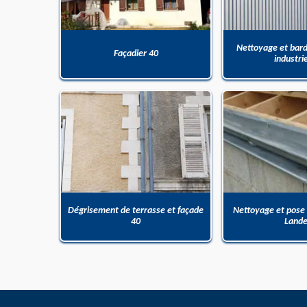
Nettoyage et bar
Façadier 40
industri
Dégrisement de terrasse et façade
Nettoyage et pose
40
Land