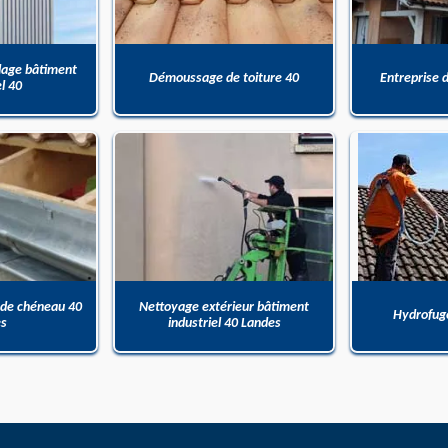
dage bâtiment
Démoussage de toiture 40
Entreprise 
el 40
 de chéneau 40
Nettoyage extérieur bâtiment
Hydrofuge
es
industriel 40 Landes