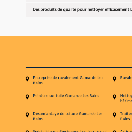
Des produits de qualité pour nettoyer efficacement l
Entreprise de ravalement Gamarde Les
Raval
Bains
Peinture sur tuile Gamarde Les Bains
Netto
bâtime
Désamiantage de toiture Gamarde Les
Trait
Bains
Bains
Spécialiste en dégrisement de terrasse et
Artisa