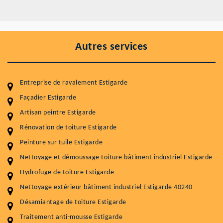
Autres services
Entreprise de ravalement Estigarde
Façadier Estigarde
Artisan peintre Estigarde
Entretenir votre toiture, c'est préserver sa
Rénovation de toiture Estigarde
durabilité
Peinture sur tuile Estigarde
Plus de 15 ans d'expérience en couverture et facade
Nettoyage et démoussage toiture bâtiment industriel Estigarde
Hydrofuge de toiture Estigarde
Service
Prix au m²
Nettoyage extérieur bâtiment industriel Estigarde 40240
Nettoyageb toiture
4 € / m²
Désamiantage de toiture Estigarde
Démoussage toiture
9 € / m²
Traitement anti-mousse Estigarde