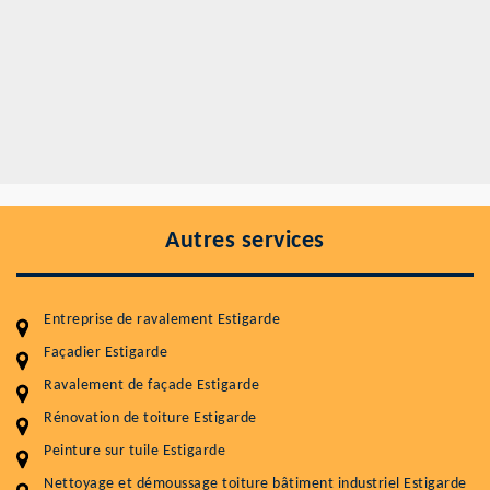
Autres services
Entreprise de ravalement Estigarde
Façadier Estigarde
Ravalement de façade Estigarde
Entretenir votre toiture, c'est préserver sa
Rénovation de toiture Estigarde
durabilité
Peinture sur tuile Estigarde
Plus de 15 ans d'expérience en couverture et facade
Nettoyage et démoussage toiture bâtiment industriel Estigarde