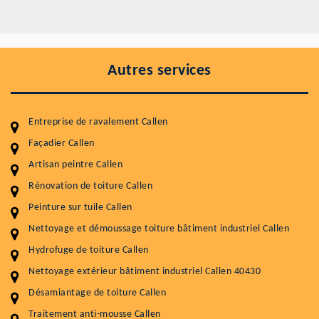
Autres services
Entreprise de ravalement Callen
Façadier Callen
Artisan peintre Callen
Entretenir votre toiture, c'est préserver sa
durabilité
Rénovation de toiture Callen
Peinture sur tuile Callen
Plus de 15 ans d'expérience en couverture et facade
Nettoyage et démoussage toiture bâtiment industriel Callen
Service
Prix au m²
Hydrofuge de toiture Callen
Nettoyageb toiture
4 € / m²
Nettoyage extérieur bâtiment industriel Callen 40430
Désamiantage de toiture Callen
Démoussage toiture
9 € / m²
Traitement anti-mousse Callen