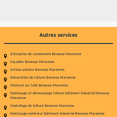
Autres services
Entreprise de ravalement Benesse Maremne
Façadier Benesse Maremne
Artisan peintre Benesse Maremne
Rénovation de toiture Benesse Maremne
Entretenir votre toiture, c'est préserver sa
Peinture sur tuile Benesse Maremne
durabilité
Nettoyage et démoussage toiture bâtiment industriel Benesse
Maremne
Plus de 15 ans d'expérience en couverture et facade
Hydrofuge de toiture Benesse Maremne
Service
Prix au m²
Nettoyage extérieur bâtiment industriel Benesse Maremne