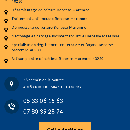
40230
Nettoyageb toiture
4 € / m²
Désamiantage de toiture Benesse Maremne
Démoussage toiture
9 € / m²
Traitement anti-mousse Benesse Maremne
Démoussage de toiture Benesse Maremne
Traitement hydrofuge toiture
9 € / m²
Nettoyage et bardage bâtiment industriel Benesse Maremne
5.0
(118avis)
Spécialiste en dégrisement de terrasse et façade Benesse
Artisant local recommander
Maremne 40230
Matériaux de qualité
Artisan peintre d'intérieur Benesse Maremne 40230
Professionnalisme et réactivité
05 33 06 15 63
07 80 39 28 74
76 chemin de la Source
76 chemin de la Source 40180 RIVIERE-SAAS-ET-GOURBY
40180 RIVIERE-SAAS-ET-GOURBY
Vos données sont protégées
Réponse en moins de 24h
05 33 06 15 63
07 80 39 28 74