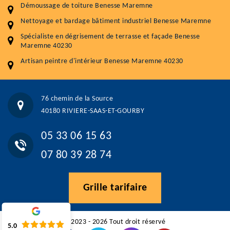
Démoussage de toiture Benesse Maremne
Traitement hydrofuge toiture
9 € / m²
Nettoyage et bardage bâtiment industriel Benesse Maremne
5.0
(118avis)
Spécialiste en dégrisement de terrasse et façade Benesse
Artisant local recommander
Maremne 40230
Matériaux de qualité
Artisan peintre d'intérieur Benesse Maremne 40230
Professionnalisme et réactivité
05 33 06 15 63
07 80 39 28 74
76 chemin de la Source
76 chemin de la Source 40180 RIVIERE-SAAS-ET-GOURBY
40180 RIVIERE-SAAS-ET-GOURBY
Vos données sont protégées
Réponse en moins de 24h
05 33 06 15 63
07 80 39 28 74
Grille tarifaire
©2023 - 2026 Tout droit réservé
5.0