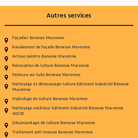
Autres services
Façadier Benesse Maremne
Ravalement de façade Benesse Maremne
Artisan peintre Benesse Maremne
Rénovation de toiture Benesse Maremne
Entretenir votre toiture, c'est préserver sa
Peinture sur tuile Benesse Maremne
durabilité
Nettoyage et démoussage toiture bâtiment industriel Benesse
Maremne
Plus de 15 ans d'expérience en couverture et facade
Hydrofuge de toiture Benesse Maremne
Service
Prix au m²
Nettoyage extérieur bâtiment industriel Benesse Maremne
40230
Nettoyageb toiture
4 € / m²
Désamiantage de toiture Benesse Maremne
Démoussage toiture
9 € / m²
Traitement anti-mousse Benesse Maremne