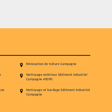
Plus de 15 ans d'expérience en couverture
Service
Nettoyageb toiture
Démoussage toiture
Traitement hydrofuge toiture
5.0
(118avis)
Artisant local recommander
Matériaux de qualité
Rénovation de toiture Campagne
Professionnalisme et réactivité
e
Nettoyage extérieur bâtiment industriel
Campagne 40090
05 33 06 15 63
07 80 39 
76 chemin de la Source 40180 RIVIERE
gne
Nettoyage et bardage bâtiment industriel
Campagne
GOURBY
Vos données sont protégées
Réponse en 