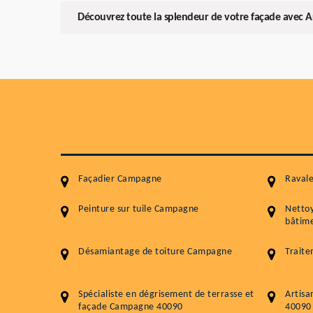
Découvrez toute la splendeur de votre façade avec Ar
Façadier Campagne
Raval
Peinture sur tuile Campagne
Netto
bâtime
Désamiantage de toiture Campagne
Trait
Spécialiste en dégrisement de terrasse et
Artisa
façade Campagne 40090
40090