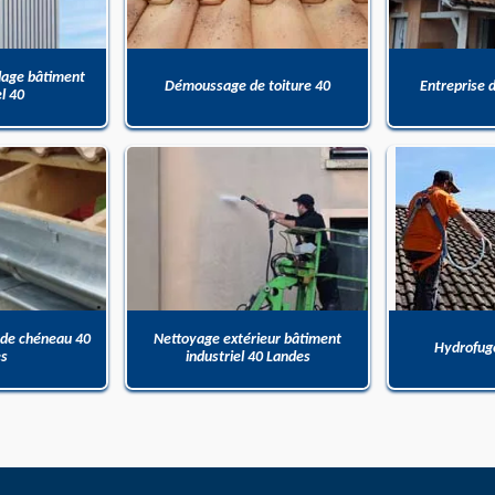
dage bâtiment
Démoussage de toiture 40
Entreprise 
el 40
 de chéneau 40
Nettoyage extérieur bâtiment
Hydrofuge
es
industriel 40 Landes