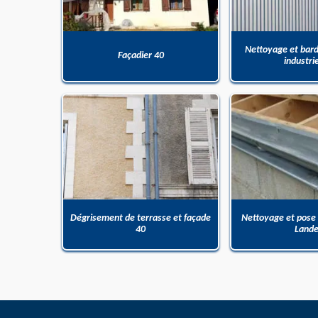
Nettoyage et bar
Façadier 40
industri
Dégrisement de terrasse et façade
Nettoyage et pose
40
Land