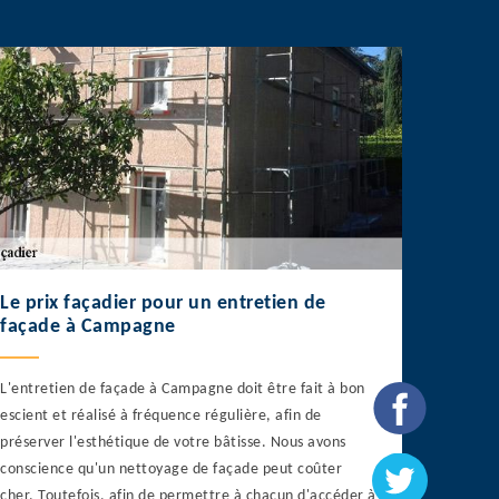
Le prix façadier pour un entretien de
façade à Campagne
L'entretien de façade à Campagne doit être fait à bon
escient et réalisé à fréquence régulière, afin de
préserver l'esthétique de votre bâtisse. Nous avons
conscience qu'un nettoyage de façade peut coûter
cher. Toutefois, afin de permettre à chacun d'accéder à